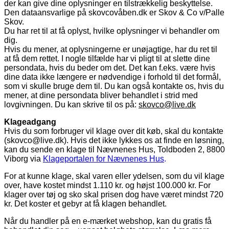
der kan give dine oplysninger en tilstrækkelig beskyttelse.
Den dataansvarlige på skovcovåben.dk er Skov & Co v/Palle
Skov.
Du har ret til at få oplyst, hvilke oplysninger vi behandler om
dig.
Hvis du mener, at oplysningerne er unøjagtige, har du ret til
at få dem rettet. I nogle tilfælde har vi pligt til at slette dine
persondata, hvis du beder om det. Det kan f.eks. være hvis
dine data ikke længere er nødvendige i forhold til det formål,
som vi skulle bruge dem til. Du kan også kontakte os, hvis du
mener, at dine persondata bliver behandlet i strid med
lovgivningen. Du kan skrive til os på:
skovco@live.dk
Klageadgang
Hvis du som forbruger vil klage over dit køb, skal du kontakte
(
skovco@live.dk
). Hvis det ikke lykkes os at finde en løsning,
kan du sende en klage til Nævnenes Hus, Toldboden 2, 8800
Viborg via
Klageportalen for Nævnenes Hus
.
For at kunne klage, skal varen eller ydelsen, som du vil klage
over, have kostet mindst 1.110 kr. og højst 100.000 kr. For
klager over tøj og sko skal prisen dog have været mindst 720
kr. Det koster et gebyr at få klagen behandlet.
Når du handler på en e-mærket webshop, kan du gratis få