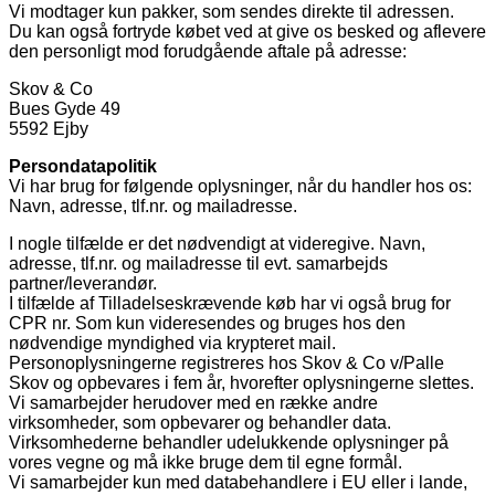
Vi modtager kun pakker, som sendes direkte til adressen.
Du kan også fortryde købet ved at give os besked og aflevere
den personligt mod forudgående aftale på adresse:
Skov & Co
Bues Gyde 49
5592 Ejby
Persondatapolitik
Vi har brug for følgende oplysninger, når du handler hos os:
Navn, adresse, tlf.nr. og mailadresse.
I nogle tilfælde er det nødvendigt at videregive. Navn,
adresse, tlf.nr. og mailadresse til evt. samarbejds
partner/leverandør.
I tilfælde af Tilladelseskrævende køb har vi også brug for
CPR nr. Som kun videresendes og bruges hos den
nødvendige myndighed via krypteret mail.
Personoplysningerne registreres hos Skov & Co v/Palle
Skov og opbevares i fem år, hvorefter oplysningerne slettes.
Vi samarbejder herudover med en række andre
virksomheder, som opbevarer og behandler data.
Virksomhederne behandler udelukkende oplysninger på
vores vegne og må ikke bruge dem til egne formål.
Vi samarbejder kun med databehandlere i EU eller i lande,