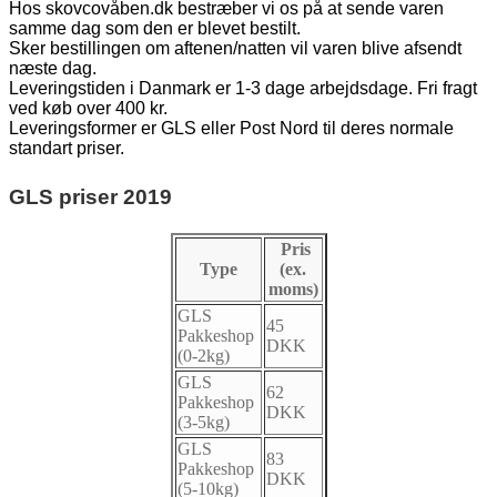
Hos skovcovåben.dk bestræber vi os på at sende varen
samme dag som den er blevet bestilt.
Sker bestillingen om aftenen/natten vil varen blive afsendt
næste dag.
Leveringstiden i Danmark er 1-3 dage arbejdsdage. Fri fragt
ved køb over 400 kr.
Leveringsformer er GLS eller Post Nord til deres normale
standart priser.
GLS priser 2019
Pris
Type
(ex.
moms)
GLS
45
Pakkeshop
DKK
(0-2kg)
GLS
62
Pakkeshop
DKK
(3-5kg)
GLS
83
Pakkeshop
DKK
(5-10kg)