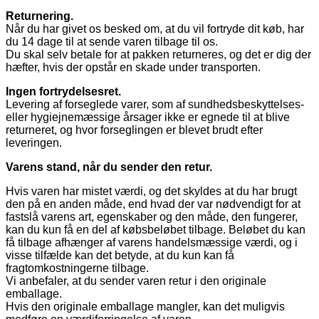
Returnering.
Når du har givet os besked om, at du vil fortryde dit køb, har
du 14 dage til at sende varen tilbage til os.
Du skal selv betale for at pakken returneres, og det er dig der
hæfter, hvis der opstår en skade under transporten.
Ingen fortrydelsesret.
Levering af forseglede varer, som af sundhedsbeskyttelses-
eller hygiejnemæssige årsager ikke er egnede til at blive
returneret, og hvor forseglingen er blevet brudt efter
leveringen.
Varens stand, når du sender den retur.
Hvis varen har mistet værdi, og det skyldes at du har brugt
den på en anden måde, end hvad der var nødvendigt for at
fastslå varens art, egenskaber og den måde, den fungerer,
kan du kun få en del af købsbeløbet tilbage. Beløbet du kan
få tilbage afhænger af varens handelsmæssige værdi, og i
visse tilfælde kan det betyde, at du kun kan få
fragtomkostningerne tilbage.
Vi anbefaler, at du sender varen retur i den originale
emballage.
Hvis den originale emballage mangler, kan det muligvis