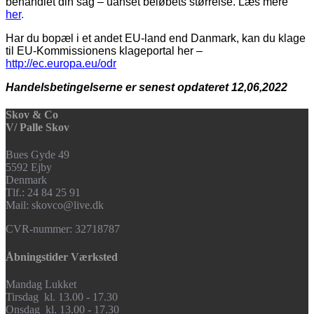
behandlet din sag – uanset beløbets størrelse. Læs mere
her
.
Har du bopæl i et andet EU-land end Danmark, kan du klage
til EU-Kommissionens klageportal her –
http://ec.europa.eu/odr
Handelsbetingelserne er senest opdateret 12,06,2022
Skov & Co
V/ Palle Skov
Bues Gyde 49
5592 Ejby
Denmark
Tlf.: 24 84 25 91
Mail: skovco@live.dk
CVR-nummer: 32718787
Åbningstider Værksted
Mandag Lukket
Tirsdag kl. 13.00 - 17.30
Onsdag kl. 13.00 - 17.30