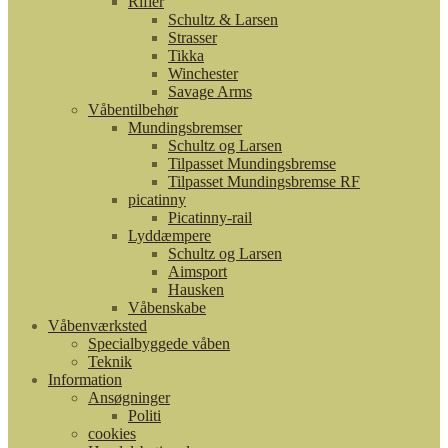
Rifler
Schultz & Larsen
Strasser
Tikka
Winchester
Savage Arms
Våbentilbehør
Mundingsbremser
Schultz og Larsen
Tilpasset Mundingsbremse
Tilpasset Mundingsbremse RF
picatinny
Picatinny-rail
Lyddæmpere
Schultz og Larsen
Aimsport
Hausken
Våbenskabe
Våbenværksted
Specialbyggede våben
Teknik
Information
Ansøgninger
Politi
cookies